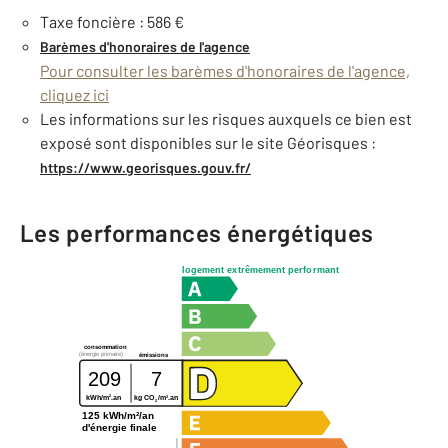
Taxe foncière : 586 €
Barèmes d'honoraires de l'agence
Pour consulter les barèmes d'honoraires de l'agence,
cliquez ici
Les informations sur les risques auxquels ce bien est
exposé sont disponibles sur le site Géorisques :
https://www.georisques.gouv.fr/
Les performances énergétiques
logement extrêmement performant
consommation
(énergie primaire)
émissions
209
7
2
2
kWh/m
.an
kg CO
/m
.an
2
125 kWh/m²/an
d'énergie finale