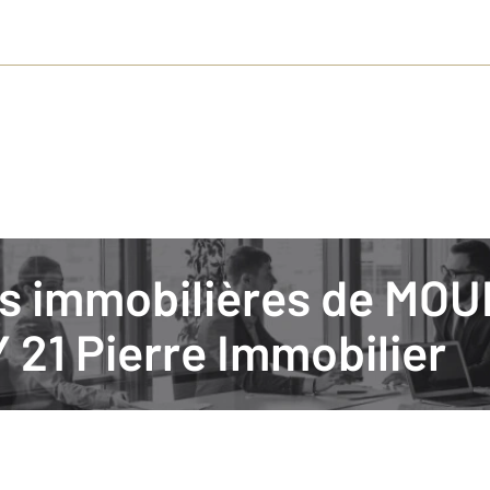
tés immobilières de MO
ion, connaître la valeur de votre bien
21 Pierre Immobilier
et de prendre des décisions éclairées et de mieux gérer votre patrimoine
ent à faire estimer son bien uniquement lorsqu’on souhaite vendre.Pourta