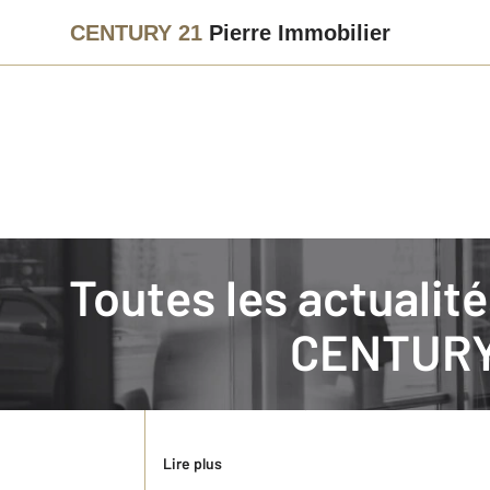
CENTURY 21
Pierre Immobilier
Immobilier
Actualités immobilières à MOULINS
Toutes les actuali
Estimation immobilière : succession, donat
CENTURY 
L’estimation immobilière patrimoniale vous perm
immobilière pour son patrimoine ? On pense souv
démarche essentielle, même sans ...
Lire plus