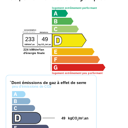
logement extrêmement performant
consommation
(énergie primaire)
émissions
233
49
2
2
kWh/m
.an
kg CO
/m
.an
2
224 kWh/m²/an
d'énergie finale
logement extrêmement peu performant
Dont émissions de gaz à effet de serre
*
peu d'émissions de CO2
49
kgCO
/m
.an
2
2