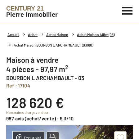
CENTURY 21
Pierre Immobilier
Accueil
Achat
Achat Maison
Achat Maison Allier (03)
Achat Maison BOURBON L ARCHAMBAULT (03160)
Maison à vendre
2
4 pièces - 97,97 m
BOURBON L ARCHAMBAULT - 03
Ref : 17104
128 620 €
Honoraires charge vendeur
987 avis (achat/vente) : 9,3/10
Exclusivité