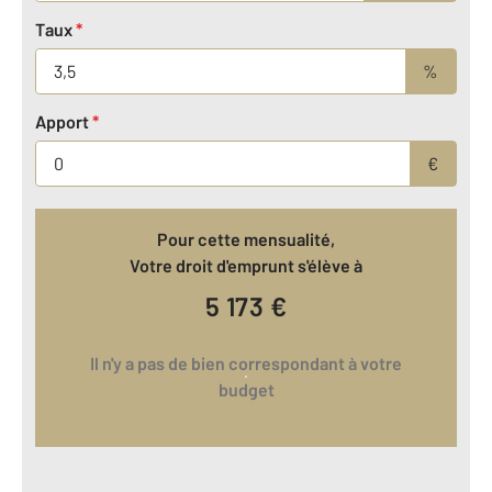
Taux
*
%
Apport
*
€
Pour cette mensualité,
Votre droit d'emprunt s'élève à
5 173
€
Il n'y a pas de bien correspondant à votre
budget