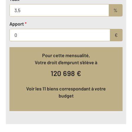
%
Apport
*
€
Pour cette mensualité,
Votre droit d'emprunt s'élève à
120 698
€
Voir les 11 biens correspondant à votre
budget