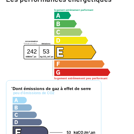
logement extrêmement performant
consommation
(énergie primaire)
émissions
242
53
2
2
kg CO
/m
.an
kWh/m
.an
2
logement extrêmement peu performant
Dont émissions de gaz à effet de serre
*
peu d'émissions de CO2
53
kgCO
/m
.an
2