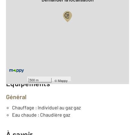
Vue globale
2
Surface totale : 78 m
2
Surface habitable : 78 m
Type d'appartement : F3
er
Étage : 1
Nombre de pièces : 3
[Voir le détail]
500 m
©
Mappy
Équipements
Général
Chauffage : Individuel au gaz gaz
Eau chaude : Chaudière gaz
À savoir