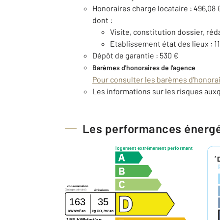
Honoraires charge locataire : 496,08 
dont :
Visite, constitution dossier, réd
Etablissement état des lieux : 1
Dépôt de garantie : 530 €
Barèmes d'honoraires de l'agence
Pour consulter les barèmes d'honorair
Les informations sur les risques auxq
Les performances énerg
logement extrêmement performant
*
consommation
(énergie primaire)
émissions
163
35
2
2
kWh/m
.an
kg CO
/m
.an
2
158 kWh/m²/an