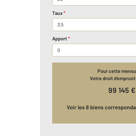
Taux
*
Apport
*
Pour cette mensua
Votre droit d'emprunt 
99 145
€
Voir les 8 biens correspond