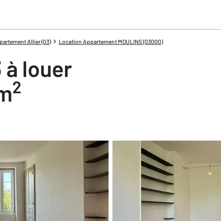
artement Allier (03)
Location Appartement MOULINS (03000)
 à louer
2
 m