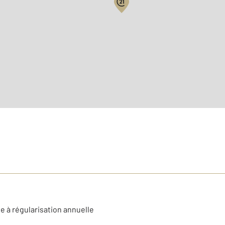
Surface habitable : 71,8 m
er
Étage : 1
e à régularisation annuelle