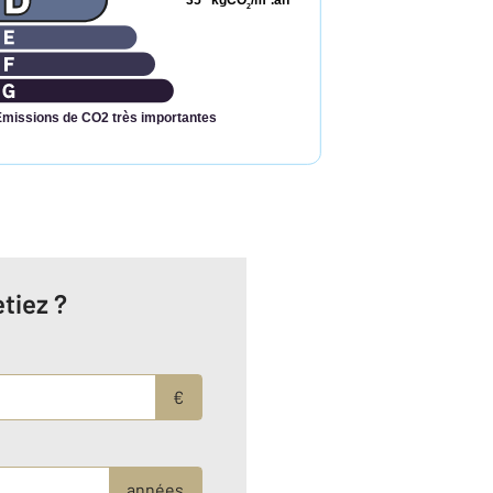
35
kgCO
/m
.an
2
Émissions de CO2 très importantes
tiez ?
€
années