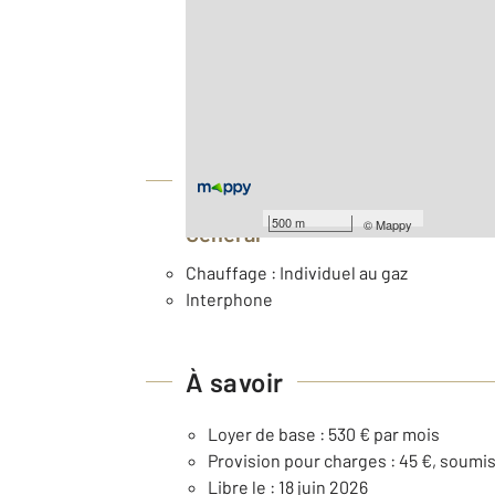
2
Surface totale : 71,8 m
Type d'appartement : F3
Nombre de pièces : 3
[Voir le détail]
Équipements
500 m
©
Mappy
Général
Chauffage : Individuel au gaz
Interphone
À savoir
Loyer de base : 530 € par mois
Provision pour charges : 45 €, soumis
Libre le : 18 juin 2026