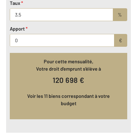
Taux
*
%
Apport
*
€
Pour cette mensualité,
Votre droit d'emprunt s'élève à
120 698
€
Voir les 11 biens correspondant à votre
budget