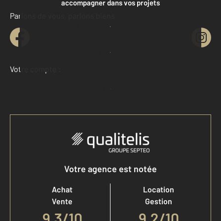
accompagner dans vos projets
Parlons de vous, parlons biens
Contacter l'agence
Demander une estimation
Votre compte :
Accéder à mon compte
Votre agence est notée
Achat
Location
Vente
Gestion
9,3
/
10
9,2/10