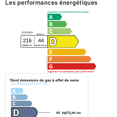
Les performances énergétiques
logement extrêmement performant
consommation
(énergie primaire)
émissions
216
44
2
2
kWh/m
.an
kg CO
/m
.an
2
logement extrêmement peu performant
Dont émissions de gaz à effet de serre
*
peu d'émissions de CO2
44
kgCO
/m
.an
2
2