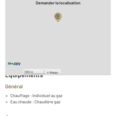
Demander la localisation
Vue globale
2
Surface totale : 79,8 m
2
Surface habitable : 79,8 m
Type d'appartement : F3
er
Étage : 1
Nombre de pièces : 3
[Voir le détail]
500 m
©
Mappy
Équipements
Général
Chauffage : Individuel au gaz
Eau chaude : Chaudière gaz