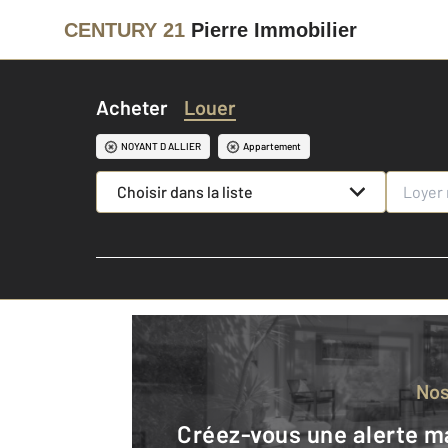
CENTURY 21
Pierre Immobilier
Acheter
Louer
NOYANT D ALLIER
Appartement
Choisir dans la liste
No
Créez-vous une alerte mail pour être averti quand une annonce est en ligne et consultez la