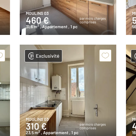
MOULINS 03
M
460 €
s
par mois charges
comprises
2
31,6 m
, Appartement
, 1 pc
5
Exclusivité
MOULINS 03
M
310 €
s
par mois charges
comprises
2
23,5 m
, Appartement
, 1 pc
16