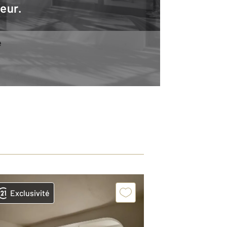
teur.
e
Exclusivité