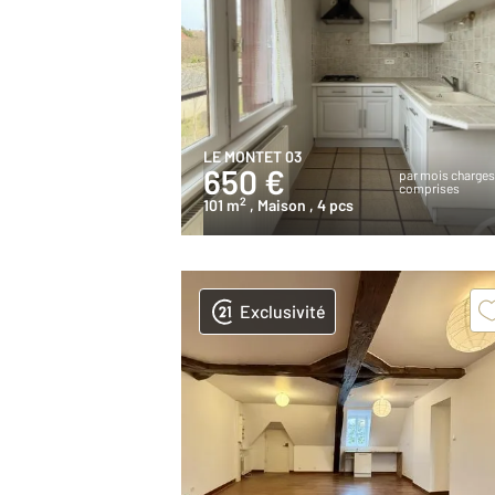
LE MONTET 03
650 €
par mois charge
comprises
2
101 m
, Maison
, 4 pcs
Exclusivité