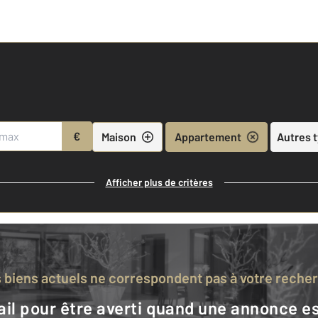
€
Maison
Appartement
Autres 
Afficher plus de critères
s biens actuels ne correspondent pas à votre reche