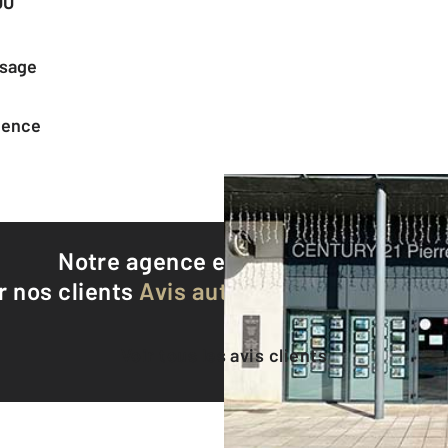
00
ssage
agence
Notre agence est notée
9,3/10
r nos clients
Avis authentifiés par Qualite
Voir tous les avis clients