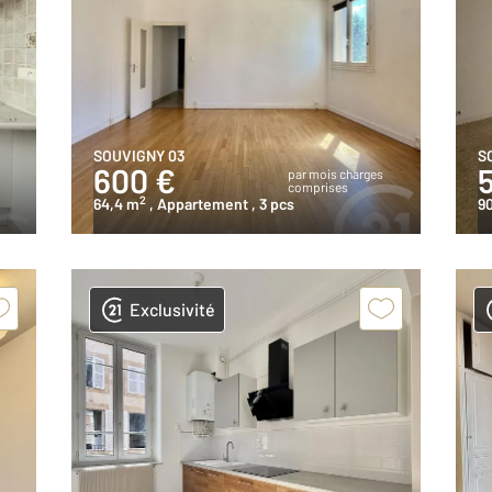
SOUVIGNY 03
S
600 €
s
par mois charges
comprises
2
64,4 m
, Appartement
, 3 pcs
9
Exclusivité