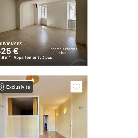
OUVIGNY 03
525 €
par mois charges
comprises
2
0,8 m
, Appartement
, 3 pcs
Exclusivité