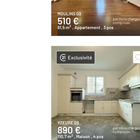
MOULINS 03
510 €
par mois charge
comprises
2
61,5 m
, Appartement
, 3 pcs
Exclusivité
YZEURE 03
890 €
par mois charge
comprises
2
110,7 m
, Maison
, 4 pcs