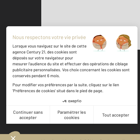
Parlons de vous, parlons biens
500 m
©
Mappy
Votre agence est notée
Achat
Location
Vente
Gestion
9,3
/
10
9,2/10