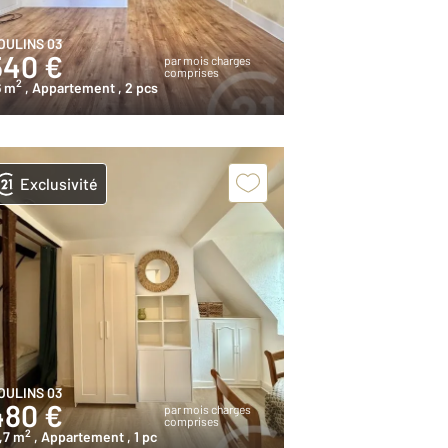
OULINS 03
540 €
par mois charges
comprises
2
6 m
, Appartement
, 2 pcs
Exclusivité
OULINS 03
480 €
par mois charges
comprises
2
,7 m
, Appartement
, 1 pc