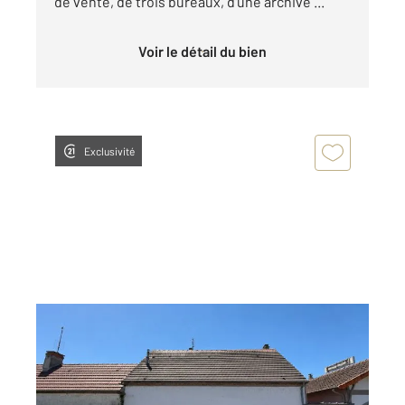
de vente, de trois bureaux, d'une archive ...
Voir le détail du bien
Exclusivité
AVERMES 03
2
60 m
Ref : 17358
Commerce à louer