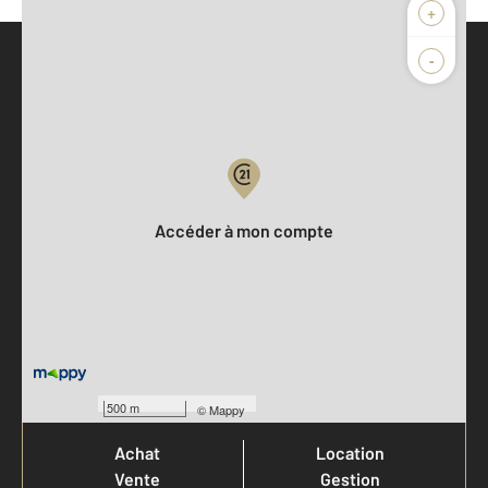
+
-
Parlons de vous, parlons biens
Votre compte :
Accéder à mon compte
Votre agence est notée
500 m
©
Mappy
Achat
Location
Vente
Gestion