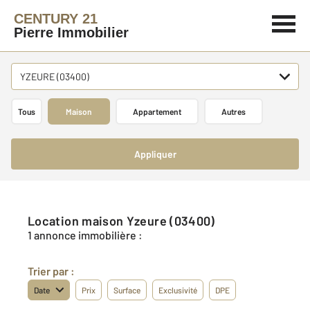
CENTURY 21
Pierre Immobilier
YZEURE (03400)
Tous
Maison
Appartement
Autres
Appliquer
Location maison Yzeure (03400)
1 annonce immobilière :
Trier par :
Date
Prix
Surface
Exclusivité
DPE