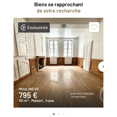
Biens se rapprochant
de votre recherche
Exclusivité
MOULINS 03
LU
795 €
7
par mois charges
comprises
2
161 m
, Maison
, 4 pcs
80