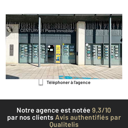
CENTURY 21 Pierre Immobilier
46 rue des Bouchers Résidence des
Galeries Nouvelles
MOULINS - 03000
Envoyer un message
Téléphoner à l'agence
Notre agence est notée
9,3/10
par nos clients
Avis authentifiés par
Qualitelis