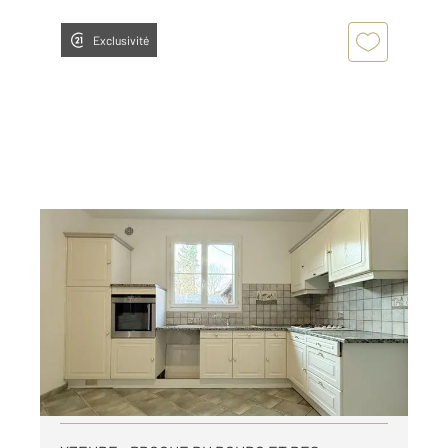
Exclusivité
YZEURE 03
2
110,66 m
, 4 pièces
Ref : 17469
Maison à louer
890 €
par mois charges comprises
Visiter le site dédié