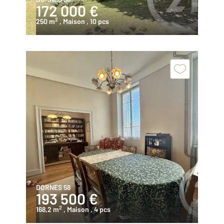
172 000 €
2
250 m
, Maison
, 10 pcs
DORNES 58
193 500 €
2
168,2 m
, Maison
, 4 pcs