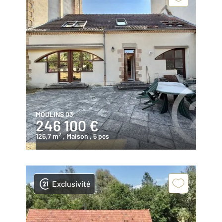
MOULINS 03
246 100 €
2
126,7 m
, Maison
, 5 pcs
Exclusivité