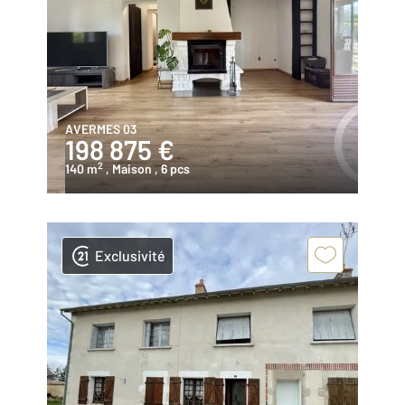
AVERMES 03
198 875 €
2
140 m
, Maison
, 6 pcs
Exclusivité