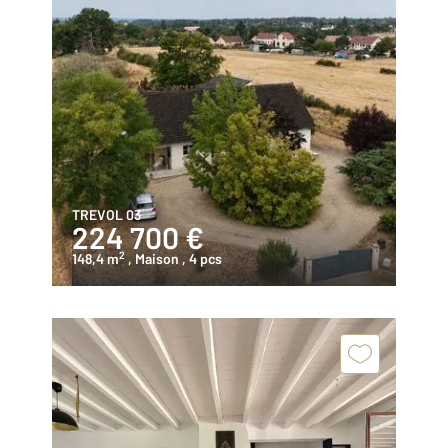
TREVOL 03
224 700 €
2
148,4 m
, Maison
, 4 pcs