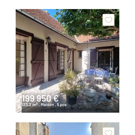
AVERMES 03
199 950 €
2
123,2 m
, Maison
, 5 pcs