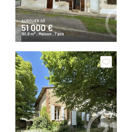
AUROUER 03
51 000 €
2
161,8 m
, Maison
, 7 pcs
DORNES 58