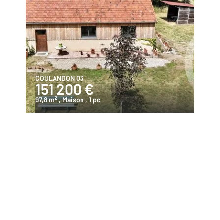
COULANDON 03
151 200 €
2
97,8 m
, Maison
, 1 pc