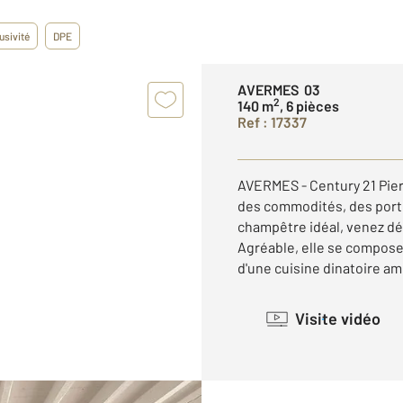
usivité
DPE
AVERMES 03
2
140 m
, 6 pièces
Ref : 17337
AVERMES - Century 21 Pier
des commodités, des porte
champêtre idéal, venez déc
Agréable, elle se compose
d'une cuisine dinatoire am
Visite vidéo